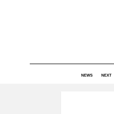
コ
ン
テ
ン
ツ
へ
移
動
す
NEWS
NEXT
る