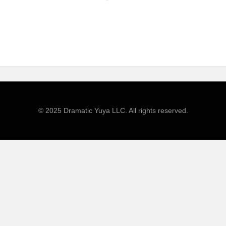
投
投稿者
2018年4月17日
yuya
稿
日:
© 2025 Dramatic Yuya LLC. All rights reserved.
ess