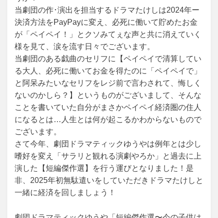
当劇団の作･演出を担当するドラマたけしは2024年ー
決済方法をPayPayに変え、必死に働いて貯めたお金
が「ペイペイ！」とクソみてぇな声と共に消えていく
様を見て、涙を流す日々でございます。
当劇団のある戯曲のセリフに【ペイペイで清算してい
る大人、必死に働いてお金を得たのに「ペイペイで」
と阿呆みたいなセリフをレジ前で言わされて、悔しく
ないのかしら？】というものがございまして、そんな
ことを書いていた自分がまさかペイペイ経済圏の住人
になるとは…人生とは何が起こるかわからないもので
ございます。
さて今年、劇団ドラマティックゆうやは例年とは少し
嗜好を変え「サラリと観れる演劇やろか」と過去に上
演した【短編傑作選】を行う運びとなりました！是
非、2025年初無駄遣いをしていただきドラマたけしと
一緒に経済を回しましょう！
劇団ドラマティックゆうや「短編傑作選〜今の子供は