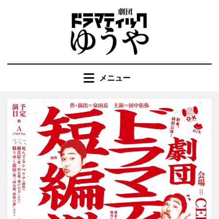
コ
ン
テ
ン
ツ
へ
メニュー
移
動
す
る