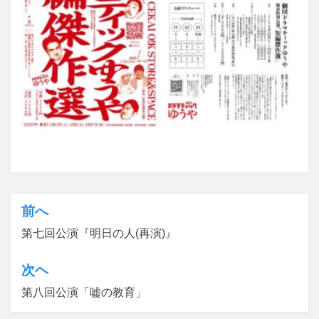
前へ
投
第七回公演『明日の人(再演)』
稿
ナ
次ヘ
ビ
第八回公演「嘘の教育」
ゲ