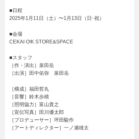
投
投稿者
2025年1月16日
yuya
■日程
稿
2025年1月11日（土）〜1月13日（日･祝）
日:
■会場
CEKAI O!K STORE&SPACE
■スタッフ
［作・演出］泉田岳
［出演］田中佑弥 泉田岳
［構成］福田哲丸
［音響］鈴木歩積
［照明協力］富山貴之
［宣伝写真］田川優太郎
［プロデューサー］坪田駿作
［アートディレクター］一ノ瀬雄太