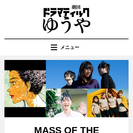
コ
ン
テ
ン
ツ
へ
メニュー
移
動
す
る
MASS OF THE