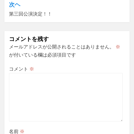
ビ
次ヘ
ゲ
第三回公演決定！！
ー
シ
コメントを残す
ョ
メールアドレスが公開されることはありません。
※
ン
が付いている欄は必須項目です
コメント
※
名前
※