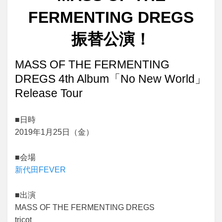
FERMENTING DREGS
振替公演！
投
投稿者
2019年1月2日
yuya
MASS OF THE FERMENTING
稿
DREGS 4th Album「No New World」
日:
Release Tour
■日時
2019年1月25日（金）
■会場
新代田FEVER
■出演
MASS OF THE FERMENTING DREGS
tricot